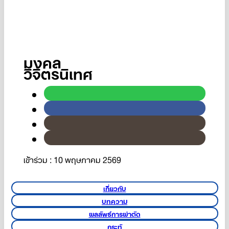
มงคล
วิจิตรนิเทศ
เข้าร่วม : 10 พฤษภาคม 2569
เกี่ยวกับ
บทความ
ผลลัพธ์การผ่าตัด
กระทู้