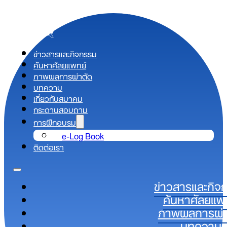
ข่าวสารและกิจกรรม
ค้นหาศัลยแพทย์
ภาพผลการผ่าตัด
บทความ
เกี่ยวกับสมาคม
กระดานสอบถาม
การฝึกอบรม
e-Log Book
ติดต่อเรา
ข่าวสารและกิจ
ค้นหาศัลยแพ
ภาพผลการผ่า
บทความ