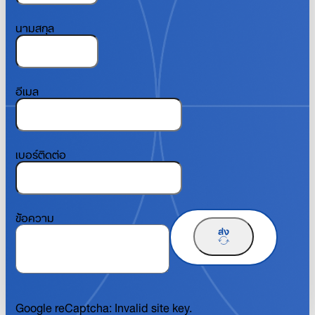
นามสกุล
อีเมล
เบอร์ติดต่อ
ข้อความ
ส่ง
Google reCaptcha: Invalid site key.