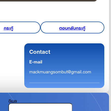
กระทู้
ตอบกลับกระทู้
Contact
E-mail
mackmuangsombut@gmail.com
อีเมล