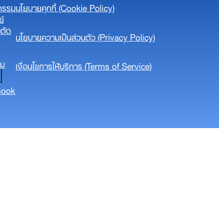
จกรรม
นโยบายคุกกี้ (Cookie Policy)
ย์
ตัด
นโยบายความเป็นส่วนตัว​ (Privacy Policy)​
าม
เงื่อนไขการให้บริการ (Terms of Service)
Book