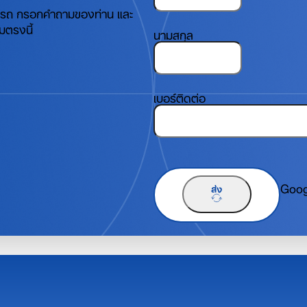
มารถ กรอกคำถามของท่าน และ
มตรงนี้
นามสกุล
เบอร์ติดต่อ
Googl
ส่ง