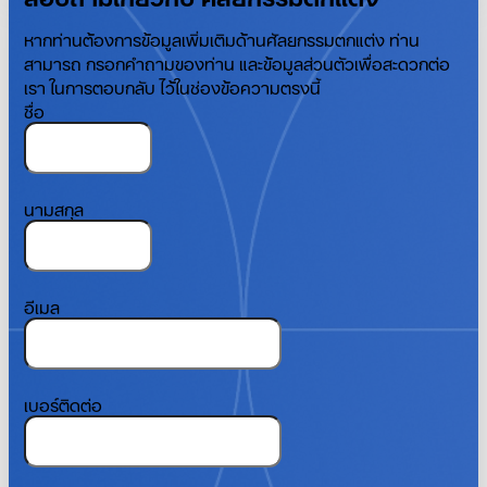
หากท่านต้องการข้อมูลเพิ่มเติมด้านศัลยกรรมตกแต่ง ท่าน
สามารถ กรอกคำถามของท่าน และข้อมูลส่วนตัวเพื่อสะดวกต่อ
เรา ในการตอบกลับ ไว้ในช่องข้อความตรงนี้
ชื่อ
นามสกุล
อีเมล
เบอร์ติดต่อ