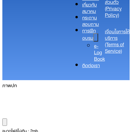
ส่วนตัว​
เกี่ยวกับ
(Privacy
สมาคม
Policy)​
กระดาน
สอบถาม
การฝึก
เงื่อนไขการให้
บริการ
อบรม
(Terms of
e-
Service)
Log
Book
ติดต่อเรา
ภาพปก
ขนาดไฟล์ไม่เกิน : 2mb