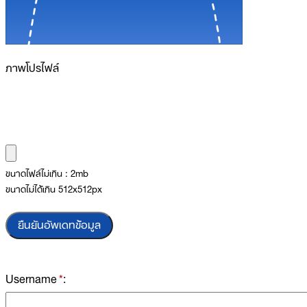
ภาพโปรไฟล์
ขนาดไฟล์ไม่เกิน : 2mb
ขนาดไม่ได้เกิน 512x512px
ยืนยันอัพเดทข้อมูล
Username
*