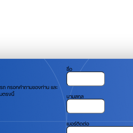
ชื่อ
มารถ กรอกคำถามของท่าน และ
มตรงนี้
นามสกุล
เบอร์ติดต่อ