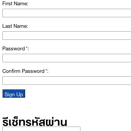
First Name
Last Name
Password
*
Confirm Password
*
รีเซ็ทรหัสผ่าน