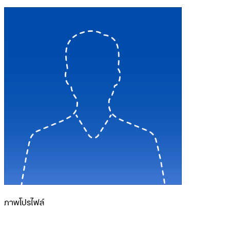
ภาพโปรไฟล์