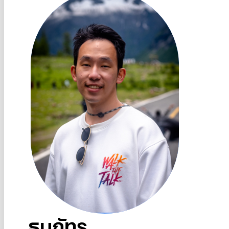
ธนภัทร