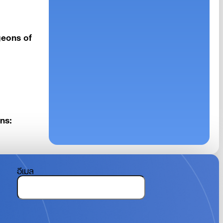
geons of
ns:
อีเมล