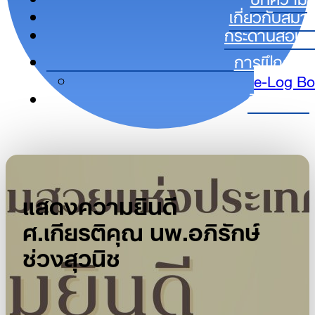
เกี่ยวกับสมา
กระดานสอบถ
การฝึกอบร
e-Log B
ติดต่อเรา
แสดงความยินดี
ศ.เกียรติคุณ นพ.อภิรักษ์
ช่วงสุวนิช