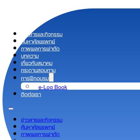
ข่าวสารและกิจกรรม
ค้นหาศัลยแพทย์
ภาพผลการผ่าตัด
บทความ
เกี่ยวกับสมาคม
กระดานสอบถาม
การฝึกอบรม
e-Log Book
ติดต่อเรา
ข่าวสารและกิจกรรม
ค้นหาศัลยแพทย์
ภาพผลการผ่าตัด