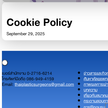
Cookie Policy
September 29, 2025
เบอร์สำนักงาน 0-2716-6214
ข่าวสารและกิ
โทรศัพท์มือถือ 086-949-4159
ค้นหาศัลยแพท
Email:
thaiplasticsurgeons@gmail.com
ภาพผลการผ่า
บทความ
เกี่ยวกับสมาคม
กระดานสอบถ
การฝึกอบรม