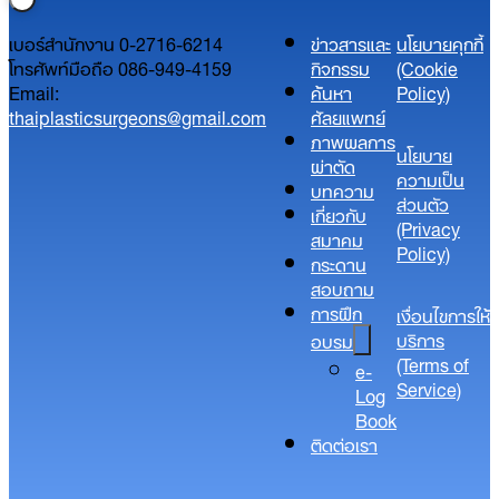
เบอร์สำนักงาน 0-2716-6214
ข่าวสารและ
นโยบายคุกกี้
โทรศัพท์มือถือ 086-949-4159
กิจกรรม
(Cookie
Email:
ค้นหา
Policy)
thaiplasticsurgeons@gmail.com
ศัลยแพทย์
ภาพผลการ
นโยบาย
ผ่าตัด
ความเป็น
บทความ
ส่วนตัว​
เกี่ยวกับ
(Privacy
สมาคม
Policy)​
กระดาน
สอบถาม
การฝึก
เงื่อนไขการให้
บริการ
อบรม
(Terms of
e-
Service)
Log
Book
ติดต่อเรา