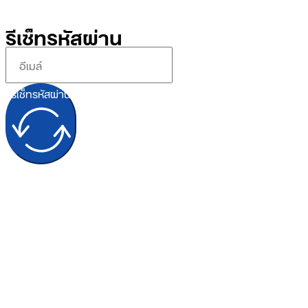
รีเซ็ทรหัสผ่าน
รีเซ็ทรหัสผ่าน