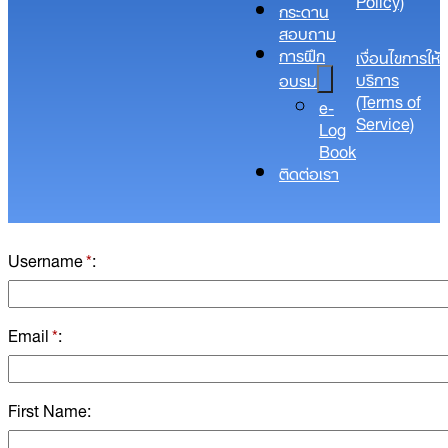
กระดาน
สอบถาม
การฝึก
เงื่อนไขการให้
บริการ
อบรม
(Terms of
e-
Service)
Log
Book
ติดต่อเรา
Username
*
Email
*
First Name