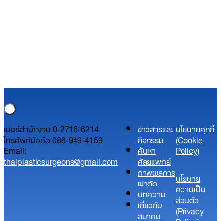
เบอร์สำนักงาน 0-2716-6214
ข่าวสารและ
นโยบายคุกกี้
โทรศัพท์มือถือ 086-949-4159
กิจกรรม
(Cookie
Email:
ค้นหา
Policy)
thaiplasticsurgeons@gmail.com
ศัลยแพทย์
ภาพผลการ
นโยบาย
ผ่าตัด
ความเป็น
บทความ
ส่วนตัว​
เกี่ยวกับ
(Privacy
สมาคม
Policy)​