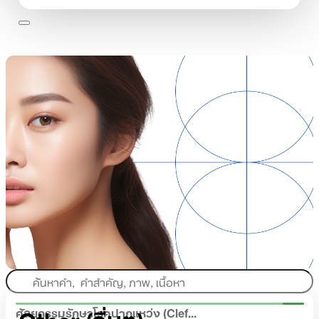
Other (อื่นๆ)
ศัลยกรรมรักษาโรคปากแหว่ง (Clef...