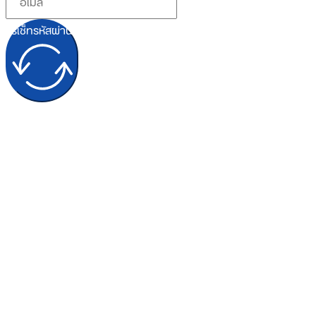
รีเซ็ทรหัสผ่าน