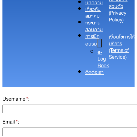
บทความ
ส่วนตัว​
เกี่ยวกับ
(Privacy
สมาคม
Policy)​
กระดาน
สอบถาม
การฝึก
เงื่อนไขการให้
บริการ
อบรม
(Terms of
e-
Service)
Log
Book
ติดต่อเรา
Username
*
Email
*