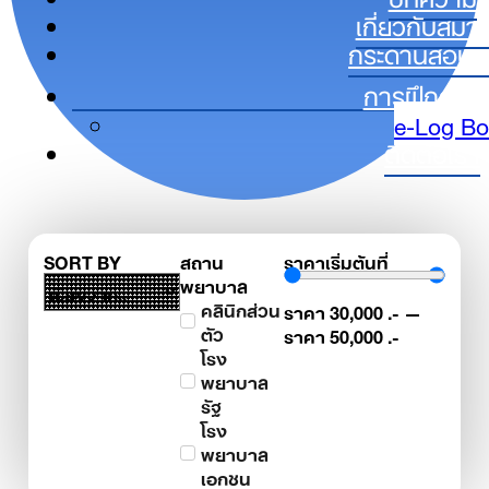
เกี่ยวกับสมา
กระดานสอบถ
การฝึกอบร
e-Log B
ติดต่อเรา
SORT BY
สถาน
ราคาเริ่มต้นที่
พยาบาล
คลินิกส่วน
ราคา
30,000
.-
—
ตัว
ราคา
50,000
.-
โรง
พยาบาล
รัฐ
โรง
พยาบาล
เอกชน