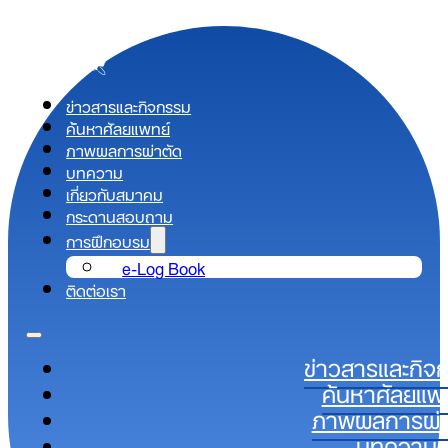
ข่าวสารและกิจกรรม
ค้นหาศัลยแพทย์
ภาพผลการผ่าตัด
บทความ
เกี่ยวกับสมาคม
กระดานสอบถาม
การฝึกอบรม
e-Log Book
ติดต่อเรา
ข่าวสารและกิจ
ค้นหาศัลยแพ
ภาพผลการผ่า
บทความ