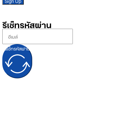
รีเซ็ทรหัสผ่าน
รีเซ็ทรหัสผ่าน