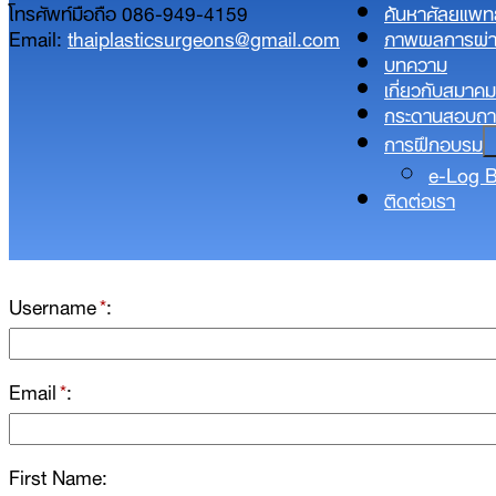
โทรศัพท์มือถือ 086-949-4159
ค้นหาศัลยแพท
Email:
thaiplasticsurgeons@gmail.com
ภาพผลการผ่า
บทความ
เกี่ยวกับสมาคม
กระดานสอบถ
การฝึกอบรม
e-Log 
ติดต่อเรา
Username
*
Email
*
First Name