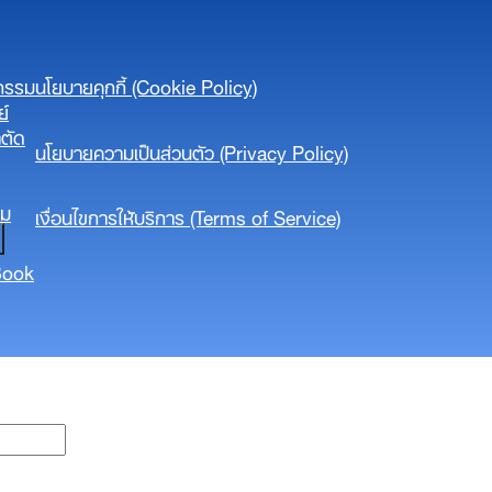
จกรรม
นโยบายคุกกี้ (Cookie Policy)
ย์
ตัด
นโยบายความเป็นส่วนตัว​ (Privacy Policy)​
าม
เงื่อนไขการให้บริการ (Terms of Service)
Book