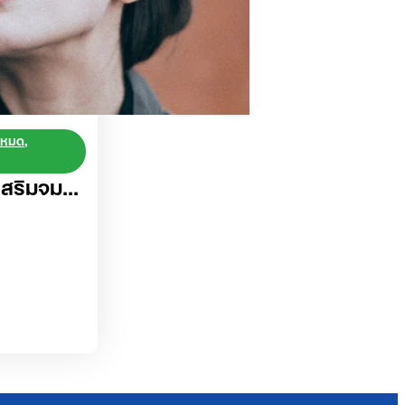
งหมด
,
เสริมจม...