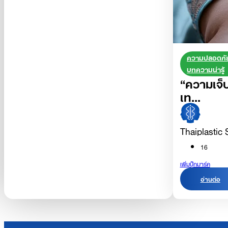
ความปลอดภัยผ
บทความน่ารู้
“ความเจ็
เท...
Thaiplastic
16
เพิ่มบุ๊กมาร์ค
อ่านต่อ