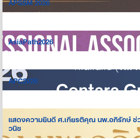
APSSM 2026
AsiaPath2026
APC2026
แสดงความยินดี ศ.เกียรติคุณ นพ.อภิรักษ์ ช่
วนิช