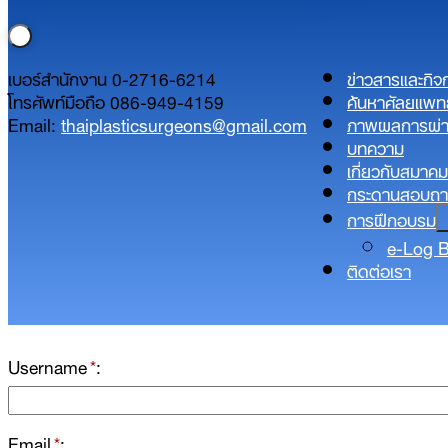
เบอร์สำนักงาน 0-2716-6214
ข่าวสารและกิ
โทรศัพท์มือถือ 086-949-4159
ค้นหาศัลยแพท
Email:
thaiplasticsurgeons@gmail.com
ภาพผลการผ่า
บทความ
เกี่ยวกับสมาคม
กระดานสอบถ
การฝึกอบรม
e-Log 
ติดต่อเรา
Username
*
Email
*