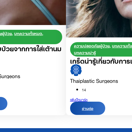
ู้ป่วย
,
บทความทั้งหมด
,
บป่วยจากการใส่เต้านม
ความปลอดภัยผู้ป่วย
,
บทความทั้
บทความน่ารู้
เกร็ดน่ารู้เกี่ยวกับการ
 Surgeons
Thaiplastic Surgeons
14
เพิ่มบุ๊กมาร์ค
อ่านต่อ