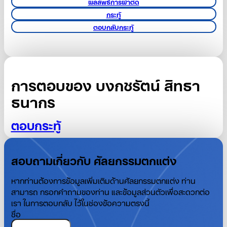
ผลลัพธ์การผ่าตัด
กระทู้
ตอบกลับกระทู้
การตอบของ บงกชรัตน์ สิทธา
ธนากร
ตอบกระทู้
สอบถามเกี่ยวกับ ศัลยกรรมตกแต่ง
หากท่านต้องการข้อมูลเพิ่มเติมด้านศัลยกรรมตกแต่ง ท่าน
สามารถ กรอกคำถามของท่าน และข้อมูลส่วนตัวเพื่อสะดวกต่อ
เรา ในการตอบกลับ ไว้ในช่องข้อความตรงนี้
ชื่อ