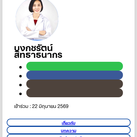
บงกชรัตน์
สิทธาธนากร
เข้าร่วม : 22 มิถุนายน 2569
เกี่ยวกับ
บทความ