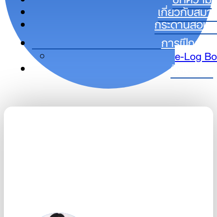
เกี่ยวกับสมา
กระดานสอบถ
การฝึกอบร
e-Log B
ติดต่อเรา