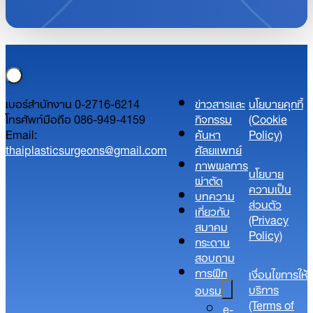
เบอร์สำนักงาน 0-2716-6214
ข่าวสารและ
นโยบายคุกกี้
โทรศัพท์มือถือ 086-949-4159
กิจกรรม
(Cookie
Email:
ค้นหา
Policy)
thaiplasticsurgeons@gmail.com
ศัลยแพทย์
ภาพผลการ
นโยบาย
ผ่าตัด
ความเป็น
บทความ
ส่วนตัว​
เกี่ยวกับ
(Privacy
สมาคม
Policy)​
กระดาน
สอบถาม
การฝึก
เงื่อนไขการให้
บริการ
อบรม
(Terms of
e-