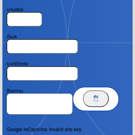
นามสกุล
อีเมล
เบอร์ติดต่อ
ข้อความ
ส่ง
Google reCaptcha: Invalid site key.